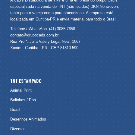
A Cad’s Distribuidora de TNT é uma empresa do Grupo Cad’s
especializada na venda de TNT (não tecidos) DKN Nonwoven,
tanto para o varejo como para atacadistas. A empresa está
localizada em Curitiba-PR e envia material para todo o Brasil.
Telefone / WhatsApp: (41) 3085-7658
contato@grupocads.com.br
Rua Profª. Júlia Valery Legat Neal, 1067
Xaxim - Curitiba - PR - CEP 81810-590
TNT ESTAMPADO
Animal Print
Bolinhas / Poá
Brasil
Desenhos Animados
Diversos