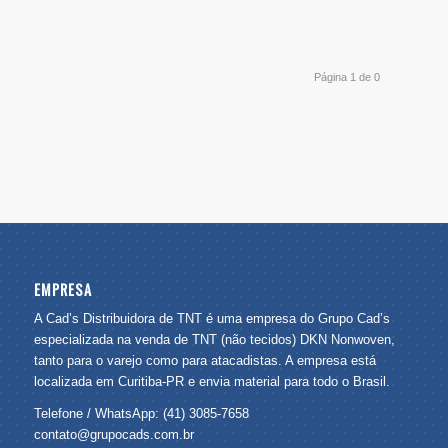
Página 1 de 0
EMPRESA
A Cad’s Distribuidora de TNT é uma empresa do Grupo Cad’s
especializada na venda de TNT (não tecidos) DKN Nonwoven,
tanto para o varejo como para atacadistas. A empresa está
localizada em Curitiba-PR e envia material para todo o Brasil.
Telefone / WhatsApp: (41) 3085-7658
contato@grupocads.com.br