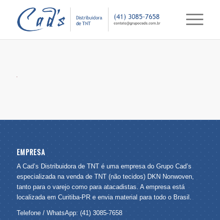
EMPRESA
A Cad’s Distribuidora de TNT é uma empresa do Grupo Cad’s
especializada na venda de TNT (não tecidos) DKN Nonwoven,
tanto para o varejo como para atacadistas. A empresa está
localizada em Curitiba-PR e envia material para todo o Brasil.
Telefone / WhatsApp: (41) 3085-7658